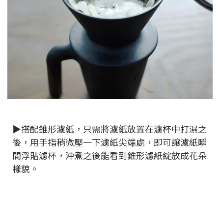
▶搭配錐形濾紙，只需將濾紙放置在濾杯中打濕之
後，用手指稍微壓一下濾紙尖端處，即可讓濾紙瞬
間浮貼濾杯，沖煮之後能看到錐形濾紙綻放成花朵
樣貌。