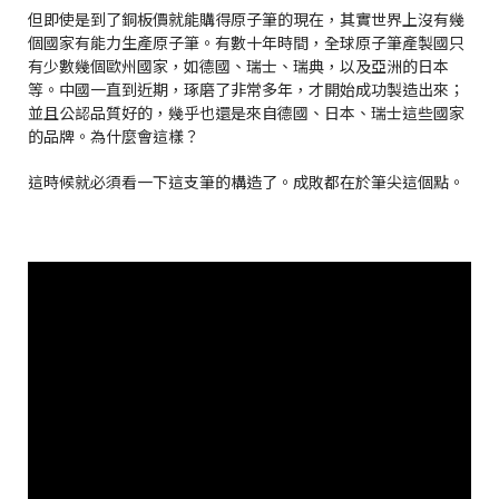
但即使是到了銅板價就能購得原子筆的現在，其實世界上沒有幾
個國家有能力生產原子筆。有數十年時間，全球原子筆產製國只
有少數幾個歐州國家，如德國、瑞士、瑞典，以及亞洲的日本
等。中國一直到近期，琢磨了非常多年，才開始成功製造出來；
並且公認品質好的，幾乎也還是來自德國、日本、瑞士這些國家
的品牌。為什麼會這樣？
這時候就必須看一下這支筆的構造了。成敗都在於筆尖這個點。