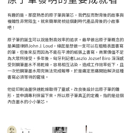
有趣的是，那麼熟悉的原子筆與筆芯，我們反而對背後的故事與
複雜性非常陌生。就來簡單爬梳這個劃時代產品背後的小故事
吧！
原子筆的誕生可以說是對高效率的追求。最早做出原子筆概念的
是美國律師John J. Loud，緣起是想做一支可以在粗糙表面書寫
的筆，但後來反而因為不能在平滑的紙張上書寫，商業價值不足
為大眾所接受。多年後，匈牙利記者Laszlo Jozsef Biro 深深感
受到鋼筆墨水不易乾燥，容易相互沾染，造成工作效率低下，且
一次他鋼筆墨水用完無法完成報導，於是痛定思痛開始解決這種
書寫必須等待的窘境。
他從印刷油墨快速乾燥取得了靈感，改良後設計出原子筆的雛
形，並申請專利保留下來。所以原子筆真正的定義，指的是這個
內含墨水的小小筆芯。