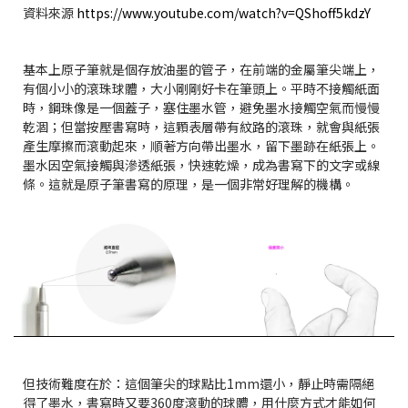
資料來源
https://www.youtube.com/watch?v=QShoff5kdzY
基本上原子筆就是個存放油墨的管子，在前端的金屬筆尖端上，
有個小小的滾珠球體，大小剛剛好卡在筆頭上。平時不接觸紙面
時，鋼珠像是一個蓋子，塞住墨水管，避免墨水接觸空氣而慢慢
乾涸；但當按壓書寫時，這顆表層帶有紋路的滾珠，就會與紙張
產生摩擦而滾動起來，順著方向帶出墨水，留下墨跡在紙張上。
墨水因空氣接觸與滲透紙張，快速乾燥，成為書寫下的文字或線
條。這就是原子筆書寫的原理，是一個非常好理解的機構。
但技術難度在於：這個筆尖的球點比1mm還小，靜止時需隔絕
得了墨水，書寫時又要360度滾動的球體，用什麼方式才能如何