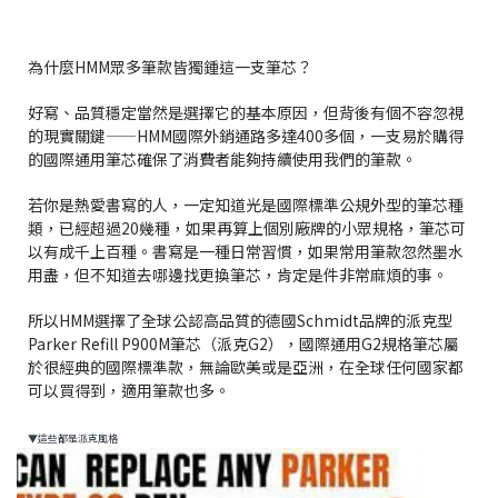
為什麼HMM眾多筆款皆獨鍾這一支筆芯？
好寫、品質穩定當然是選擇它的基本原因，但背後有個不容忽視
的現實關鍵——HMM國際外銷通路多達400多個，一支易於購得
的國際通用筆芯確保了消費者能夠持續使用我們的筆款。
若你是熱愛書寫的人，一定知道光是國際標準公規外型的筆芯種
類，已經超過20幾種，如果再算上個別廠牌的小眾規格，筆芯可
以有成千上百種。書寫是一種日常習慣，如果常用筆款忽然墨水
用盡，但不知道去哪邊找更換筆芯，肯定是件非常麻煩的事。
所以HMM選擇了全球公認高品質的德國Schmidt品牌的派克型
Parker Refill P900M筆芯（派克G2），國際通用G2規格筆芯屬
於很經典的國際標準款，無論歐美或是亞洲，在全球任何國家都
可以買得到，適用筆款也多。
▼這些都是派克風格