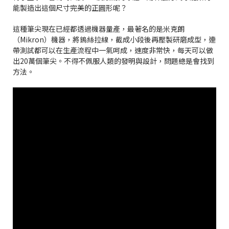
能製造出這個尺寸完美的正圓形呢？
這種筆尖現在已經都透過機器量產，最著名的是米克朗
（Mikron）機器，將鎢絲拉線，截成小段後再壓製研磨成型，連
帶測試都可以在生產流程中一氣呵成，速度非常快，每天可以做
出20萬個筆尖。不得不佩服人類的發明與設計，問題總是會找到
方法。