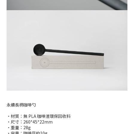
永續長柄咖啡勺
・材質：無 PLA 咖啡渣環保回收料
・尺寸：260*45*22mm
・重量：28g
・容量：咖啡豆約10g