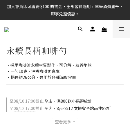
加入會員即可獲得 $100 購物金，全部會員適用，單筆消費滿千，
即享免運優惠。
永續長柄咖啡勺
・採用咖啡渣永續材質製作，可分解，友善地球
・一勺10克，沖煮咖啡更直覺
・柄長約26公分，適用於各種深度容器
至
08/10 17:00
截止
全店，滿800送小馬迴紋針
至
08/12 17:00
截止
全店，8/6-8/12 文博會全站兩件88折
查看更多