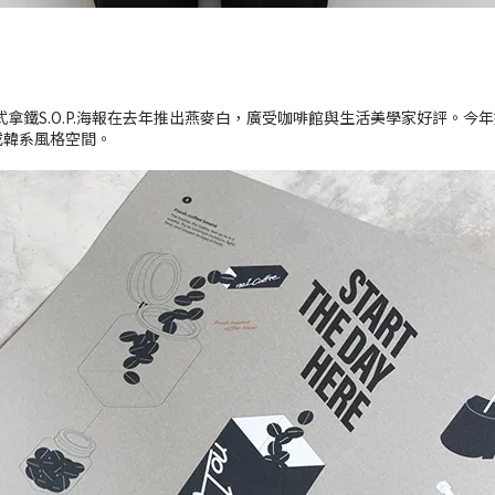
拿鐵S.O.P.海報在去年推出燕麥白，廣受咖啡館與生活美學家好評。
或韓系風格空間。