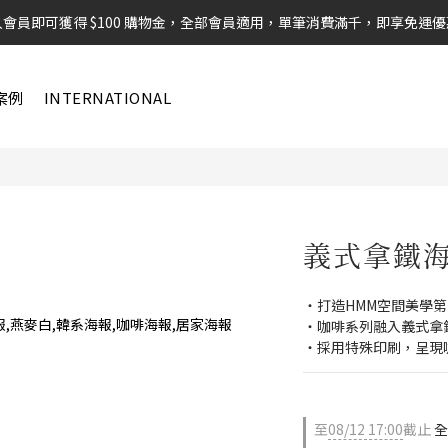
入會員即可獲得 $100 購物金，全部會員適用，單筆消費滿千，即享免運優
案例
INTERNATIONAL
義式拿鐵
・打造HMM空間美學
・咖啡系列融入義式拿鐵
・採用特殊印刷，呈現
至
08/12 17:00
截止
全