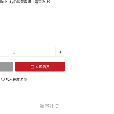
llo Kitty鉛錘筆套組（贈完為止）
立即購買
加入追蹤清單
顧客評價