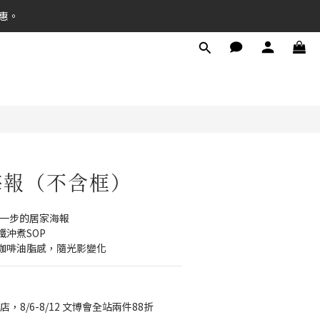
惠。
立即購買
海報（不含框）
第一步的居家海報
沖煮SOP
咖啡油脂感，隨光影變化
店，8/6-8/12 文博會全站兩件88折