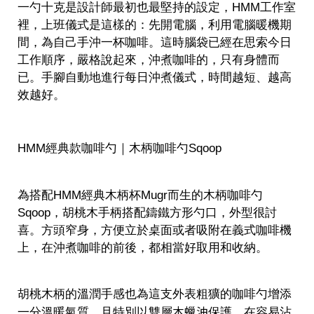
一勺十克是設計師最初也最堅持的設定，HMM工作室
裡，上班儀式是這樣的：先開電腦，利用電腦暖機期
間，為自己手沖一杯咖啡。這時腦袋已經在思索今日
工作順序，嚴格說起來，沖煮咖啡的，只有身體而
已。手腳自動地進行每日沖煮儀式，時間越短、越高
效越好。
HMM經典款咖啡勺｜木柄咖啡勺Sqoop
為搭配HMM經典木柄杯Mugr而生的木柄咖啡勺
Sqoop，胡桃木手柄搭配鑄鐵方形勺口，外型很討
喜。
方頭窄身，方便立於桌面或者吸附在義式咖啡機
上，在沖煮咖啡的前後，都相當好取用和收納。
胡桃木柄的溫潤手感也為這支外表粗獷的咖啡勺增添
木蠟油
一分溫暖氣質，且特別以雙層
保護，在容易沾